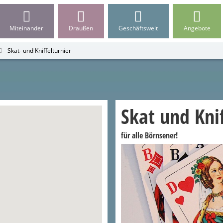
Miteinander
Draußen
Geschäftswelt
Angebote
Skat- und Kniffelturnier
Skat und Kni
für alle Börnsener!