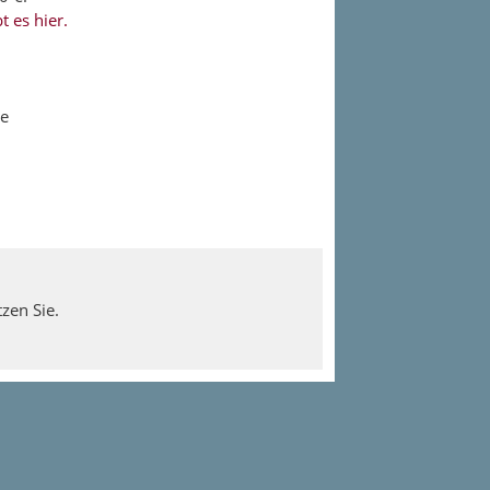
 es hier.
le
zen Sie.