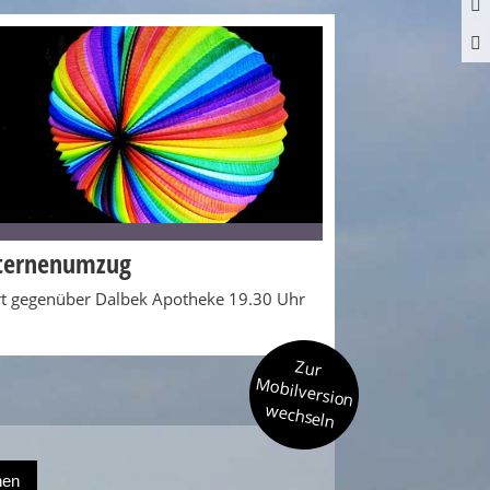
ternenumzug
rt gegenüber Dalbek Apotheke 19.30 Uhr
Zur
Mobilversion
wechseln