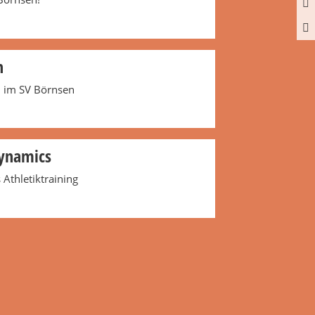
n
n im SV Börnsen
ynamics
 Athletiktraining