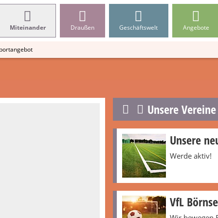
Miteinander
Draußen
Geschäftswelt
Angebote
portangebot
Unsere Vereine
Unsere ne
Werde aktiv!
VfL Börns
Wir bewegen 