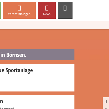
Veranstaltungen
News
 in Börnsen.
ue Sportanlage
en
Börnsen!